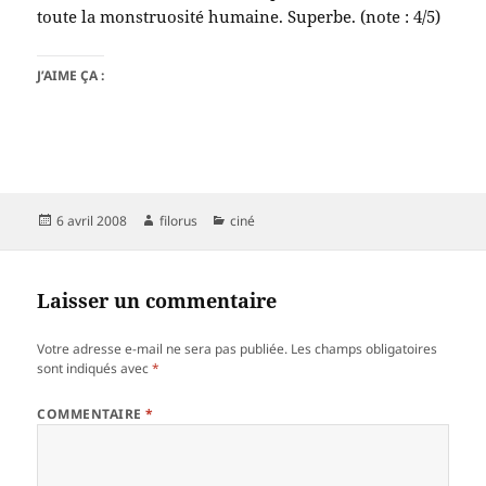
toute la monstruosité humaine. Superbe. (note : 4/5)
J’AIME ÇA :
Publié
Auteur
Catégories
6 avril 2008
filorus
ciné
le
Laisser un commentaire
Votre adresse e-mail ne sera pas publiée.
Les champs obligatoires
sont indiqués avec
*
COMMENTAIRE
*