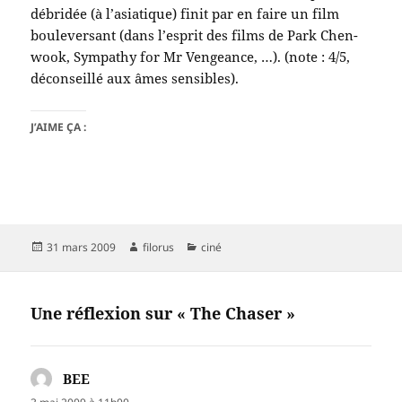
débridée (à l’asiatique) finit par en faire un film
bouleversant (dans l’esprit des films de Park Chen-
wook, Sympathy for Mr Vengeance, …). (note : 4/5,
déconseillé aux âmes sensibles).
J’AIME ÇA :
Publié
Auteur
Catégories
31 mars 2009
filorus
ciné
le
Une réflexion sur « The Chaser »
BEE
dit :