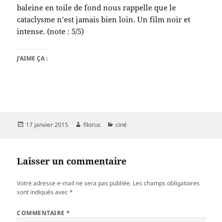
baleine en toile de fond nous rappelle que le
cataclysme n’est jamais bien loin. Un film noir et
intense. (note : 5/5)
J’AIME ÇA :
Publié
Auteur
Catégories
17 janvier 2015
filorus
ciné
le
Laisser un commentaire
Votre adresse e-mail ne sera pas publiée.
Les champs obligatoires
sont indiqués avec
*
COMMENTAIRE
*