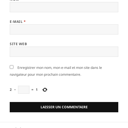
E-MAIL
*
SITE WEB
Enregistrer mon nom, mon e-mail et mon site dans le
navigateur pour mon prochain commentaire.
2
−
=
1
Navigation