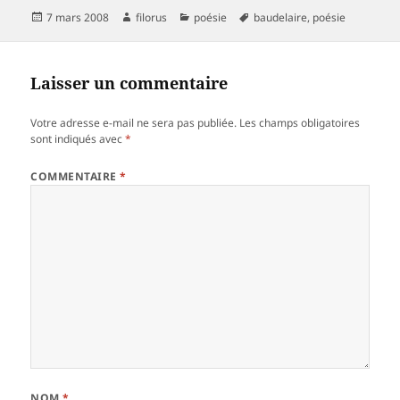
Publié
Auteur
Catégories
Mots-
7 mars 2008
filorus
poésie
baudelaire
,
poésie
le
clés
Laisser un commentaire
Votre adresse e-mail ne sera pas publiée.
Les champs obligatoires
sont indiqués avec
*
COMMENTAIRE
*
NOM
*