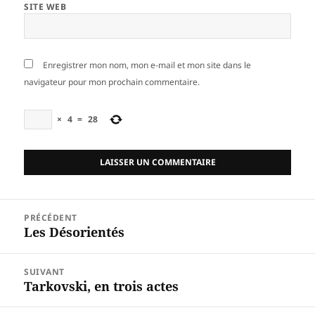
SITE WEB
Enregistrer mon nom, mon e-mail et mon site dans le
navigateur pour mon prochain commentaire.
×
4
=
28
Navigation
PRÉCÉDENT
de
Les Désorientés
Article
l’article
précédent :
SUIVANT
Tarkovski, en trois actes
Article
suivant :