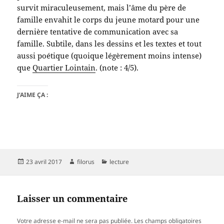
survit miraculeusement, mais l’âme du père de
famille envahit le corps du jeune motard pour une
dernière tentative de communication avec sa
famille. Subtile, dans les dessins et les textes et tout
aussi poétique (quoique légèrement moins intense)
que
Quartier Lointain
. (note : 4/5).
J’AIME ÇA :
Publié
Auteur
Catégories
23 avril 2017
filorus
lecture
le
Laisser un commentaire
Votre adresse e-mail ne sera pas publiée.
Les champs obligatoires